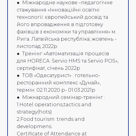
● Міжнародне наукове –педагогічне
стажування «Інноваційні освітні
технології: європейський досвід та
його впровадження в підготовку
фахівців з економіки та управління» м.
Рига. Латвійська республіка; жовтень -
листопад 2022р
● Тренінг «Автоматизація процесів
для HORECA. Servio HMS та Servio POS»,
сертифікат, січень 2022р
● ТОВ «Одесатурист» : готельно-
ресторанний комплекс «Дунай»,
термін: 02.11.2020 р- 01.03.2021р
● Міжнародний семінар-тренінг :
1.Hotel operations,tactics and
strategy(hots)
2.Food tourism :trends and
developmens.
Certificate of Attendance at