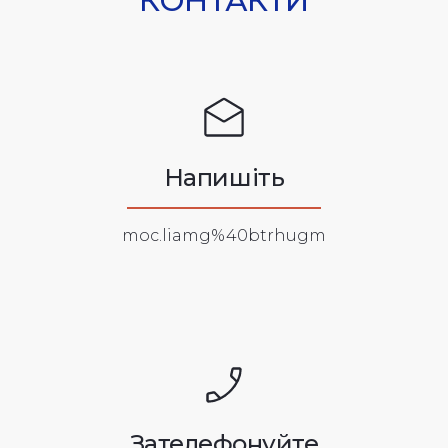
КОНТАКТИ
Напишіть
moc.liamg%40btrhugm
Зателефонуйте