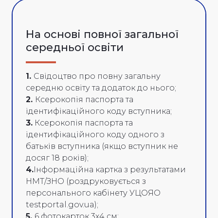
На основі повної загальної
середньої освіти
1.
Cвідоцтво про повну загальну
середню освіту та додаток до нього;
2.
Ксерокопія паспорта та
ідентифікаційного коду вступника;
3.
Ксерокопія паспорта та
ідентифікаційного коду одного з
батьків вступника (якщо вступник не
досяг 18 років);
4.
Інформаційна картка з результатами
НМТ/ЗНО (роздруковується з
персонального кабінету УЦОЯО
testportal.gov.ua);
5.
6 фотокарток 3х4 см;