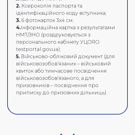
2.
Ксерокопія паспорта та
ідентифікаційного коду вступника;
3.
6 фотокарток 3х4 см;
4.
Інформаційна картка з результатами
НМТ/ЗНО (роздруковується з
персонального кабінету УЦОЯО
testportal.gov.ua);
5.
Військово-обліковий документ (для
військовозобов’язаних – військовий
квиток або тимчасове посвідчення
військовозобов’язаного, а для
призовників – посвідчення про
приписку до призовних дільниць).