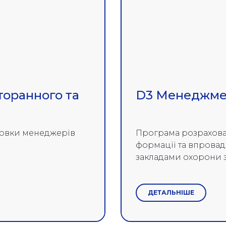
оранного та
D3 Менеджмен
товки менеджерів
Програма розрахована
формації та впрова
закладами охорони з
ДЕТАЛЬНІШЕ