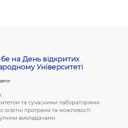
бе на День відкритих
ародному Університеті
Одеса
:
рситетом та сучасними лабораторіями
ро освітні програми та можливості
бутніми викладачами