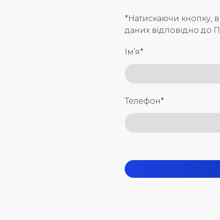
*Натискаючи кнопку, 
даних відповідно до П
Ім’я
*
Телефон
*