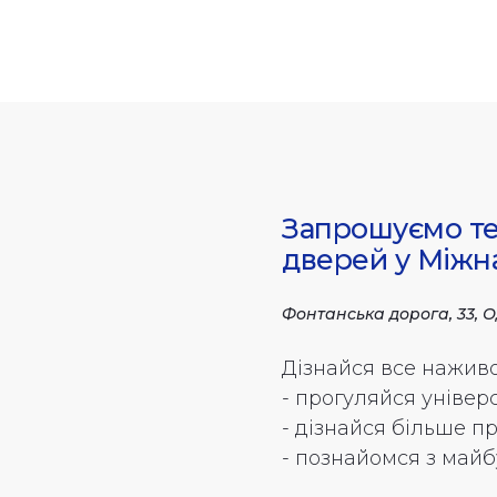
Запрошуємо те
дверей у Міжн
Фонтанська дорога, 33, 
Дізнайся все наживо
- прогуляйся уніве
- дізнайся більше п
- познайомся з май