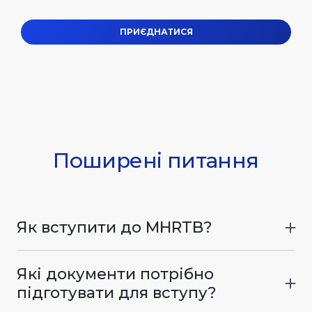
ПРИЄДНАТИСЯ
Поширені питання
Як вступити до MHRTB?
● Зареєструватися та скласти НМТ
● З 1 липня створити
електронний кабінет
Які документи потрібно
вступника
підготувати для вступу?
● З 19 липня до 1 серпня (18:00) подати
● Паспорт громадянина України