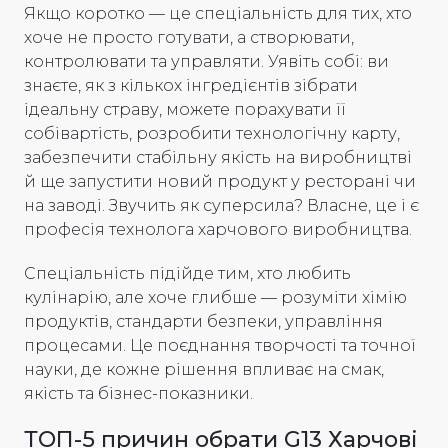
Якщо коротко — це спеціальність для тих, хто
хоче не просто готувати, а створювати,
контролювати та управляти. Уявіть собі: ви
знаєте, як з кількох інгредієнтів зібрати
ідеальну страву, можете порахувати її
собівартість, розробити технологічну карту,
забезпечити стабільну якість на виробництві
й ще запустити новий продукт у ресторані чи
на заводі. Звучить як суперсила? Власне, це і є
професія технолога харчового виробництва.
Спеціальність підійде тим, хто любить
кулінарію, але хоче глибше — розуміти хімію
продуктів, стандарти безпеки, управління
процесами. Це поєднання творчості та точної
науки, де кожне рішення впливає на смак,
якість та бізнес-показники.
ТОП-5 причин обрати G13 Харчові