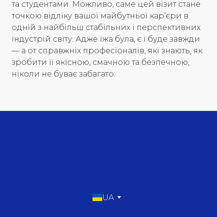
та студентами. Можливо, саме цей візит стане
точкою відліку вашої майбутньої кар'єри в
одній з найбільш стабільних і перспективних
індустрій світу. Адже їжа була, є і буде завжди
— а от справжніх професіоналів, які знають, як
зробити її якісною, смачною та безпечною,
ніколи не буває забагато.
UA