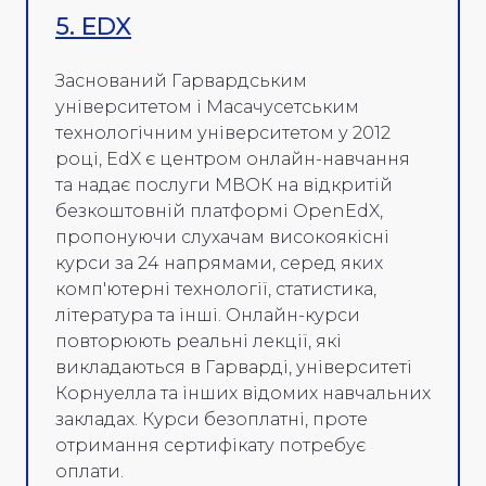
5. EDX
Заснований Гарвардським
університетом і Масачусетським
технологічним університетом у 2012
році, EdX є центром онлайн-навчання
та надає послуги МВОК на відкритій
безкоштовній платформі OpenEdX,
пропонуючи слухачам високоякісні
курси за 24 напрямами, серед яких
комп'ютерні технології, статистика,
література та інші. Онлайн-курси
повторюють реальні лекції, які
викладаються в Гарварді, університеті
Корнуелла та інших відомих навчальних
закладах. Курси безоплатні, проте
отримання сертифікату потребує
оплати.